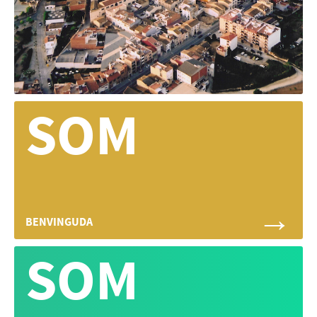
SOM
→
BENVINGUDA
SOM